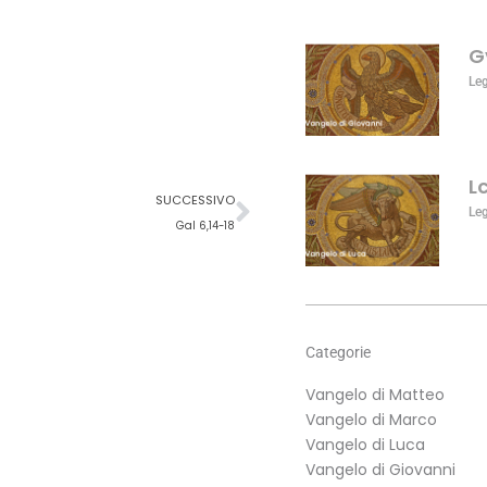
aumentare
o
G
diminuire
il
Le
volume.
L
Successivo
SUCCESSIVO
Le
Gal 6,14-18
Categorie
Vangelo di Matteo
Vangelo di Marco
Vangelo di Luca
Vangelo di Giovanni