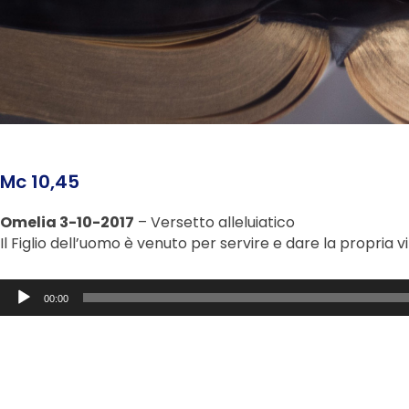
Mc 10,45
Omelia 3-10-2017
– Versetto alleluiatico
Il Figlio dell’uomo è venuto per servire e dare la propria vi
Audio
00:00
Player