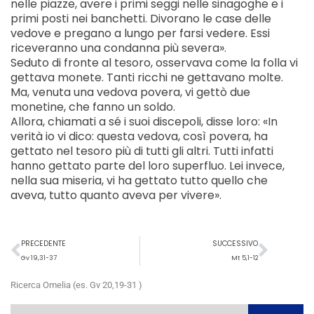
nelle piazze, avere i primi seggi nelle sinagoghe e i
primi posti nei banchetti. Divorano le case delle
vedove e pregano a lungo per farsi vedere. Essi
riceveranno una condanna più severa».
Seduto di fronte al tesoro, osservava come la folla vi
gettava monete. Tanti ricchi ne gettavano molte.
Ma, venuta una vedova povera, vi gettò due
monetine, che fanno un soldo.
Allora, chiamati a sé i suoi discepoli, disse loro: «In
verità io vi dico: questa vedova, così povera, ha
gettato nel tesoro più di tutti gli altri. Tutti infatti
hanno gettato parte del loro superfluo. Lei invece,
nella sua miseria, vi ha gettato tutto quello che
aveva, tutto quanto aveva per vivere».
Precedente
Succ
PRECEDENTE
SUCCESSIVO
Gv 19,31-37
Mt 5,1-12
Ricerca Omelia (es. Gv 20,19-31 )
Cerca