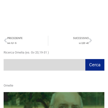
Precedente
Succ
PRECEDENTE
SUCCESSIVO
Mc 6,1-6
Lc 2,22-40
Ricerca Omelia (es. Gv 20,19-31 )
Cerca
Cerca
Omelie