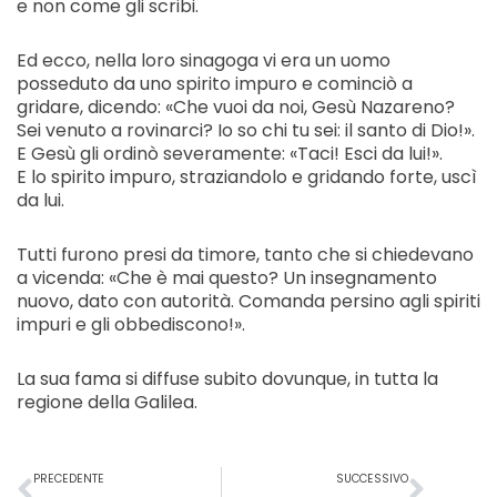
e non come gli scribi.
Ed ecco, nella loro sinagoga vi era un uomo
posseduto da uno spirito impuro e cominciò a
gridare, dicendo: «Che vuoi da noi, Gesù Nazareno?
Sei venuto a rovinarci? Io so chi tu sei: il santo di Dio!».
E Gesù gli ordinò severamente: «Taci! Esci da lui!».
E lo spirito impuro, straziandolo e gridando forte, uscì
da lui.
Tutti furono presi da timore, tanto che si chiedevano
a vicenda: «Che è mai questo? Un insegnamento
nuovo, dato con autorità. Comanda persino agli spiriti
impuri e gli obbediscono!».
La sua fama si diffuse subito dovunque, in tutta la
regione della Galilea.
Precedente
Succ
PRECEDENTE
SUCCESSIVO