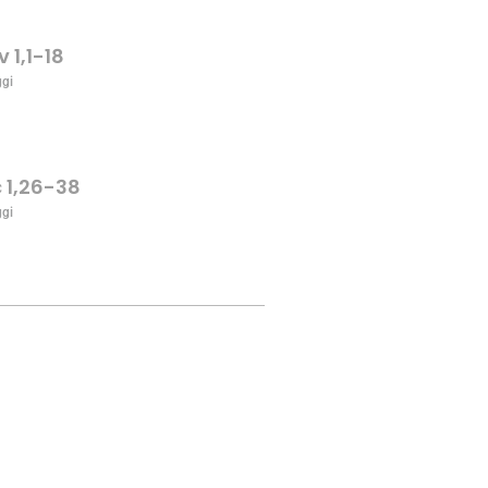
v 1,1-18
ggi
c 1,26-38
ggi