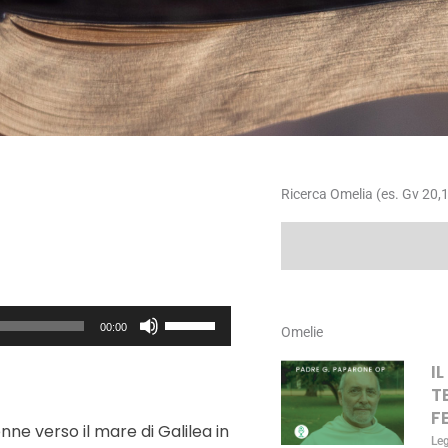
Ricerca Omelia (es. Gv 20,1
Cerca
Usa
00:00
Omelie
i
tasti
I
freccia
T
su/giù
F
nne verso il mare di Galilea in
per
Le