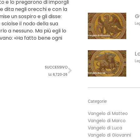
to e lo pregarono di imporgli
aumentare
le dita negli orecchi e con la
o
G
mise un sospiro e gli disse:
diminuire
si sciolse il nodo della sua
il
Le
lo a nessuno. Ma più egli lo
volume.
cevano: «Ha fatto bene ogni
L
Le
Successivo
SUCCESSIVO
Lc 6,7.20-26
Categorie
Vangelo di Matteo
Vangelo di Marco
Vangelo di Luca
Vangelo di Giovanni