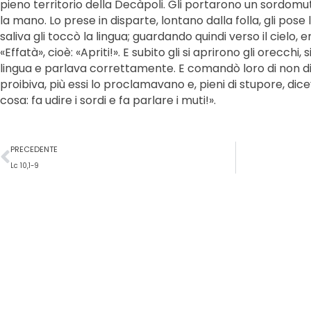
pieno territorio della Decàpoli. Gli portarono un sordomu
la mano. Lo prese in disparte, lontano dalla folla, gli pose 
saliva gli toccò la lingua; guardando quindi verso il cielo, e
«Effatà», cioè: «Apriti!». E subito gli si aprirono gli orecchi, 
lingua e parlava correttamente. E comandò loro di non dir
proibiva, più essi lo proclamavano e, pieni di stupore, di
cosa: fa udire i sordi e fa parlare i muti!».
Precedente
PRECEDENTE
Lc 10,1-9