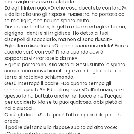
meraviglia e corse a salutarlo.
Ed egli li interrogò: «Di che cosa discutete con loro?».
E dalla folla uno gli rispose: «Maestro, ho portato da
te mio figlio, che ha uno spirito muto.
Dovunque lo afferri, lo getta a terra ed egli schiuma,
digrigna i denti e si irrigidisce. Ho detto ai tuoi
discepoli di scacciarlo, ma non ci sono riusciti».
Egli allora disse loro: «O generazione incredula! Fino a
quando sarò con voi? Fino a quando dovrò
sopportarvi? Portatelo da me».
E glielo portarono. Alla vista di Gesù, subito lo spirito
scosse con convulsioni il ragazzo ed egli, caduto a
terra, si rotolava schiumando.
Gesù interrogò il padre: «Da quanto tempo gli
accade questo?». Ed egli rispose: «Dall’infanzia; anzi,
spesso lo ha buttato anche nel fuoco e nell’acqua
per ucciderlo. Ma se tu puoi qualcosa, abbi pietà di
noi e aiutaci».
Gesù gli disse: «Se tu puoi! Tutto è possibile per chi
crede».
Il padre del fanciullo rispose subito ad alta voce:
«Credo; aiuta la mia incredulità!».