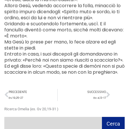
Allora Gesù, vedendo accorrere la folla, minacciò lo
spirito impuro dicendogli: «Spirito muto e sordo, io ti
ordino, esci da lui e non vi rientrare più».
Gridando e scuotendolo fortemente, uscì. E il
fanciullo diventò come morto, sicché molti dicevano:
«È morto».
Ma Gesù lo prese per mano, lo fece alzare ed egli
stette in piedi.
Entrato in casa, i suoi discepoli gli domandavano in
privato: «Perché noi non siamo riusciti a scacciarlo?».
Ed egli disse loro: «Questa specie di demòni non si può
scacciare in alcun modo, se non con la preghiera».
Precedente
Succ
PRECEDENTE
SUCCESSIVO
Gv 19,25-27
Gc 4,13-17
Ricerca Omelia (es. Gv 20,19-31 )
Cerca
Cerca