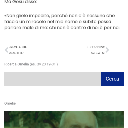
Ma Gesù disse:
«Non glielo impedite, perché non c’è nessuno che
faccia un miracolo nel mio nome e subito possa
parlare male di me: chi non è contro di noi è per noi.
Precedente
Succ
PRECEDENTE
SUCCESSIVO
Mc 9,30-37
Mc 9,41-50
Ricerca Omelia (es. Gv 20,19-31 )
Cerca
Cerca
Omelie