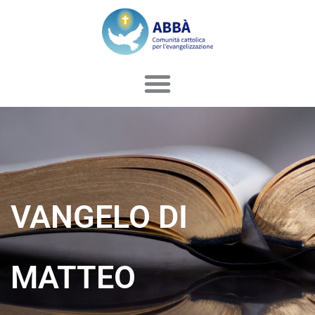
Vai
al
contenuto
VANGELO DI
MATTEO