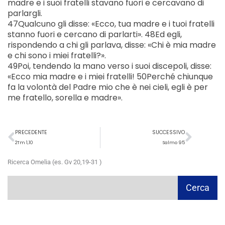
madre e i suoi fratelli stavano fuori e cercavano di
parlargli.
47Qualcuno gli disse: «Ecco, tua madre e i tuoi fratelli
stanno fuori e cercano di parlarti». 48Ed egli,
rispondendo a chi gli parlava, disse: «Chi è mia madre
e chi sono i miei fratelli?».
49Poi, tendendo la mano verso i suoi discepoli, disse:
«Ecco mia madre e i miei fratelli! 50Perché chiunque
fa la volontà del Padre mio che è nei cieli, egli è per
me fratello, sorella e madre».
Precedente
Succ
PRECEDENTE
SUCCESSIVO
2Tm 1,10
Salmo 95
Ricerca Omelia (es. Gv 20,19-31 )
Cerca
Cerca