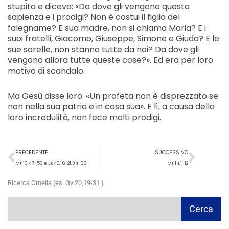
stupita e diceva: «Da dove gli vengono questa
sapienza e i prodigi? Non è costui il figlio del
falegname? E sua madre, non si chiama Maria? E i
suoi fratelli, Giacomo, Giuseppe, Simone e Giuda? E le
sue sorelle, non stanno tutte da noi? Da dove gli
vengono allora tutte queste cose?». Ed era per loro
motivo di scandalo.
Ma Gesù disse loro: «Un profeta non è disprezzato se
non nella sua patria e in casa sua». E lì, a causa della
loro incredulità, non fece molti prodigi.
Precedente
Succ
PRECEDENTE
SUCCESSIVO
Mt 13,47-53 e Es 40,16-21.34-38
Mt 14,1-12
Ricerca Omelia (es. Gv 20,19-31 )
Cerca
Cerca