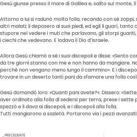
Gesù giunse presso il mare di Galilea e, salito sul monte, lì
Attorno a lui si radunò molta folla, recando con sé zoppi, st
altri malati; li deposero ai suoi piedi, ed egli li guarì, tanto
stupore nel vedere i muti che parlavano, gli storpi guarit
i ciechi che vedevano. E lodava il Dio d’Israele.
Allora Gesù chiamò a sé i suoi discepoli e disse: «Sento c
da tre giorni stanno con me e non hanno da mangiare. Non 
perché non vengano meno lungo il cammino». E i discepol
trovare in un deserto tanti pani da sfamare una folla cos
Gesù domandò loro: «Quanti pani avete?». Dissero: «Sette,
aver ordinato alla folla di sedersi per terra, prese i sette pa
spezzò e li dava ai discepoli, e i discepoli alla folla.
Tutti mangiarono a sazietà. Portarono via i pezzi avanzati
Precedente
PRECEDENTE