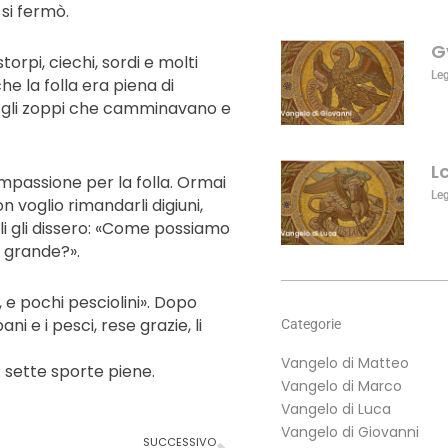
aumentare
 si fermò.
o
G
diminuire
orpi, ciechi, sordi e molti
il
Le
 che la folla era piena di
volume.
i, gli zoppi che camminavano e
L
ompassione per la folla. Ormai
Le
voglio rimandarli digiuni,
i gli dissero: «Come possiamo
ì grande?».
 e pochi pesciolini». Dopo
ni e i pesci, rese grazie, li
Categorie
Vangelo di Matteo
: sette sporte piene.
Vangelo di Marco
Vangelo di Luca
Successivo
Vangelo di Giovanni
SUCCESSIVO