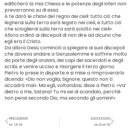
edificherò la mia Chiesa e le potenze degli inferi non
prevarranno su di essa.
A te darò le chiavi del regno dei cieli: tutto ciò che
legherai sulla terra sarà legato nei cieli, e tutto ciò
che scioglierai sulla terra sarà sciolto nei cieli».
Allora ordinò ai discepoli di non dire ad alcuno che
egli era il Cristo.
Da allora Gesù cominciò a spiegare ai suoi discepoli
che doveva andare a Gerusalemme e soffrire molto
da parte degli anziani, dei capi dei sacerdoti e degli
scribi, e venire ucciso e risorgere il terzo giorno.
Pietro lo prese in disparte e si mise a rimproverarlo
dicendo: «Dio non voglia, Signore; questo non ti
accadrà mai». Ma egli, voltandosi, disse a Pietro: «Va’
dietro a me, Satana! Tu mi sei di scandalo, perché
non pensi secondo Dio, ma secondo gli uomini!».
Precedente
Succ
PRECEDENTE
SUCCESSIVO
Mt 7,21-29
Mc 10,46-52