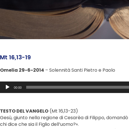
Mt 16,13-19
Omelia 29-6-2014
– Solennità Santi Pietro e Paolo
Audio
00:00
Player
TESTO DEL VANGELO
(Mt 16,13-23)
Gesù, giunto nella regione di Cesarèa di Filippo, domandò a
chi dice che sia il Figlio dell’uomo?».