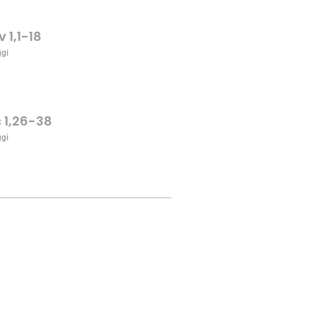
v 1,1-18
ggi
c 1,26-38
ggi