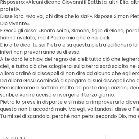
Risposero: «Alcuni dicono Giovanni il Battista, altri Elìa, a
profeti».
Disse loro: «Ma voi, chi dite che io sia?». Rispose Simon Pietro:
Dio vivente».
E Gesù gli disse: «Beato sei tu, Simone, figlio di Giona, pe
hanno rivelato, ma il Padre mio che è nei cieli.
E io a te dico: tu sei Pietro e su questa pietra edificherò 
inferi non prevarranno su di essa.
A te darò le chiavi del regno dei cieli: tutto ciò che legher
cieli, e tutto ciò che scioglierai sulla terra sarà sciolto nei c
Allora ordinò ai discepoli di non dire ad alcuno che egli era 
Da allora Gesù cominciò a spiegare ai suoi discepoli che
Gerusalemme e soffrire molto da parte degli anziani, dei c
scribi, e venire ucciso e risorgere il terzo giorno.
Pietro lo prese in disparte e si mise a rimproverarlo dicen
questo non ti accadrà mai». Ma egli, voltandosi, disse a Pi
Tu mi sei di scandalo, perché non pensi secondo Dio, ma s
Precedente
PRECEDENTE