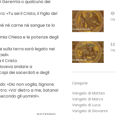
ltri Geremìa o qualcuno dei
o
diminuire
G
 «Tu sei il Cristo, il Figlio del
il
volume.
Le
rché né carne né sangue te lo
la mia Chiesa e le potenze degli
L
ai sulla terra sarà legato nei
Le
ieli».
il Cristo.
 doveva andare a
api dei sacerdoti e degli
Categorie
do: «Dio non voglia, Signore;
etro: «Va’ dietro a me, Satana!
Vangelo di Matteo
econdo gli uomini!».
Vangelo di Marco
Vangelo di Luca
Vangelo di Giovanni
Successivo
SUCCESSIVO