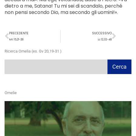
dietro a me, Satana! Tu mi sei di scandalo, perché
non pensi secondo Dio, ma secondo gli uomini!».
Precedente
Succ
PRECEDENTE
SUCCESSIVO
Mt 15,21-28
Lc 12,32-48
Ricerca Omelia (es. Gv 20,19-31 )
Cerca
Cerca
Omelie