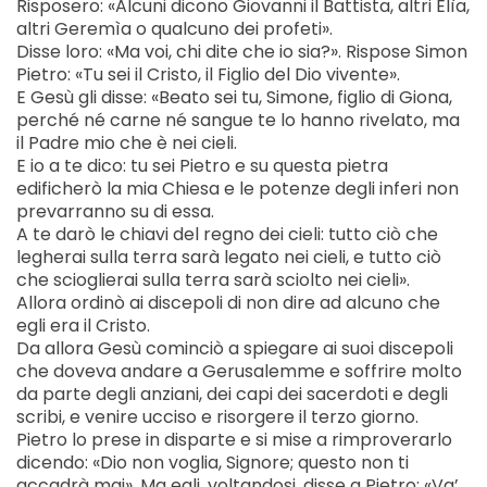
Risposero: «Alcuni dicono Giovanni il Battista, altri Elìa,
altri Geremìa o qualcuno dei profeti».
Disse loro: «Ma voi, chi dite che io sia?». Rispose Simon
Pietro: «Tu sei il Cristo, il Figlio del Dio vivente».
E Gesù gli disse: «Beato sei tu, Simone, figlio di Giona,
perché né carne né sangue te lo hanno rivelato, ma
il Padre mio che è nei cieli.
E io a te dico: tu sei Pietro e su questa pietra
edificherò la mia Chiesa e le potenze degli inferi non
prevarranno su di essa.
A te darò le chiavi del regno dei cieli: tutto ciò che
legherai sulla terra sarà legato nei cieli, e tutto ciò
che scioglierai sulla terra sarà sciolto nei cieli».
Allora ordinò ai discepoli di non dire ad alcuno che
egli era il Cristo.
Da allora Gesù cominciò a spiegare ai suoi discepoli
che doveva andare a Gerusalemme e soffrire molto
da parte degli anziani, dei capi dei sacerdoti e degli
scribi, e venire ucciso e risorgere il terzo giorno.
Pietro lo prese in disparte e si mise a rimproverarlo
dicendo: «Dio non voglia, Signore; questo non ti
accadrà mai». Ma egli, voltandosi, disse a Pietro: «Va’