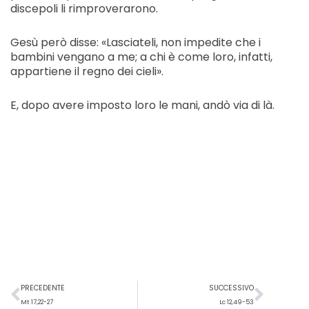
discepoli li rimproverarono.
Gesù però disse: «Lasciateli, non impedite che i
bambini vengano a me; a chi è come loro, infatti,
appartiene il regno dei cieli».
E, dopo avere imposto loro le mani, andò via di là.
Precedente
Succ
PRECEDENTE
SUCCESSIVO
Mt 17,22-27
Lc 12,49-53