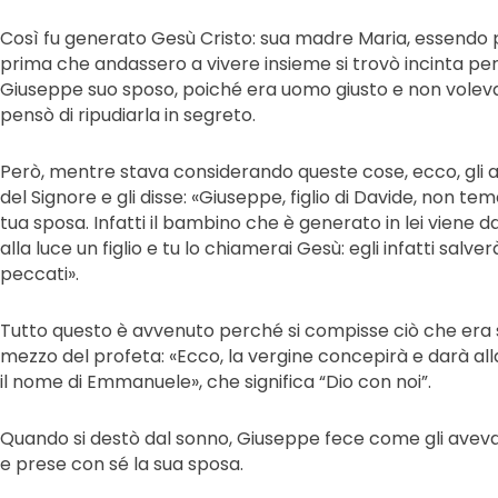
Così fu generato Gesù Cristo: sua madre Maria, essendo
prima che andassero a vivere insieme si trovò incinta per
Giuseppe suo sposo, poiché era uomo giusto e non vole
pensò di ripudiarla in segreto.
Però, mentre stava considerando queste cose, ecco, gli 
del Signore e gli disse: «Giuseppe, figlio di Davide, non t
tua sposa. Infatti il bambino che è generato in lei viene da
alla luce un figlio e tu lo chiamerai Gesù: egli infatti salver
peccati».
Tutto questo è avvenuto perché si compisse ciò che era 
mezzo del profeta: «Ecco, la vergine concepirà e darà alla l
il nome di Emmanuele», che significa “Dio con noi”.
Quando si destò dal sonno, Giuseppe fece come gli aveva 
e prese con sé la sua sposa.