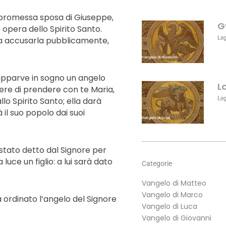
aumentare
o
 promessa sposa di Giuseppe,
G
diminuire
 opera dello Spirito Santo.
il
Le
va accusarla pubblicamente,
volume.
apparve in sogno un angelo
L
emere di prendere con te Maria,
Le
llo Spirito Santo; ella darà
à il suo popolo dai suoi
stato detto dal Signore per
uce un figlio: a lui sarà dato
Categorie
Vangelo di Matteo
Vangelo di Marco
ordinato l’angelo del Signore
Vangelo di Luca
Vangelo di Giovanni