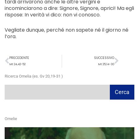
tardi arrivarono anche le altre vergini e
incominciarono a dire: Signore, Signore, aprici! Ma egli
rispose: In verità vi dico: non vi conosco.
Vegliate dunque, perché non sapete né il giorno né
l’ora.
Precedente
Succ
PRECEDENTE
SUCCESSIVO
Mt 24,42-52
Mt 25,14-30
Ricerca Omelia (es. Gv 20,19-31 )
Cerca
Cerca
Omelie