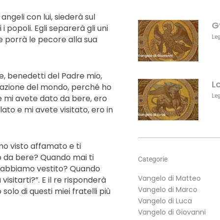
aumentare
o
 angeli con lui, siederà sul
G
diminuire
i popoli. Egli separerà gli uni
il
Le
 e porrà le pecore alla sua
volume.
ite, benedetti del Padre mio,
L
creazione del mondo, perché ho
Le
 mi avete dato da bere, ero
ato e mi avete visitato, ero in
amo visto affamato e ti
o da bere? Quando mai ti
Categorie
ti abbiamo vestito? Quando
Vangelo di Matteo
sitarti?”. E il re risponderà
Vangelo di Marco
 solo di questi miei fratelli più
Vangelo di Luca
Vangelo di Giovanni