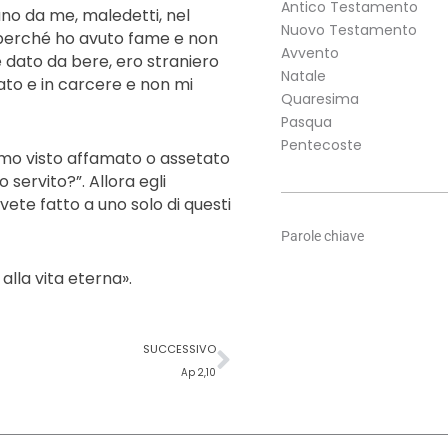
Antico Testamento
tano da me, maledetti, nel
Nuovo Testamento
i, perché ho avuto fame e non
Avvento
 dato da bere, ero straniero
Natale
ato e in carcere e non mi
Quaresima
Pasqua
Pentecoste
amo visto affamato o assetato
servito?”. Allora egli
avete fatto a uno solo di questi
Parole chiave
 alla vita eterna».
Successivo
SUCCESSIVO
Ap 2,10