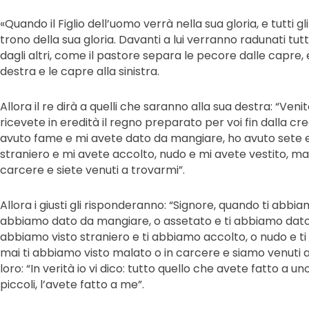
«Quando il Figlio dell’uomo verrà nella sua gloria, e tutti gli
trono della sua gloria. Davanti a lui verranno radunati tutti 
dagli altri, come il pastore separa le pecore dalle capre,
destra e le capre alla sinistra.
Allora il re dirà a quelli che saranno alla sua destra: “Ven
ricevete in eredità il regno preparato per voi fin dalla 
avuto fame e mi avete dato da mangiare, ho avuto sete e
straniero e mi avete accolto, nudo e mi avete vestito, mal
carcere e siete venuti a trovarmi”.
Allora i giusti gli risponderanno: “Signore, quando ti abbi
abbiamo dato da mangiare, o assetato e ti abbiamo dat
abbiamo visto straniero e ti abbiamo accolto, o nudo e 
mai ti abbiamo visto malato o in carcere e siamo venuti a vi
loro: “In verità io vi dico: tutto quello che avete fatto a uno
piccoli, l’avete fatto a me”.