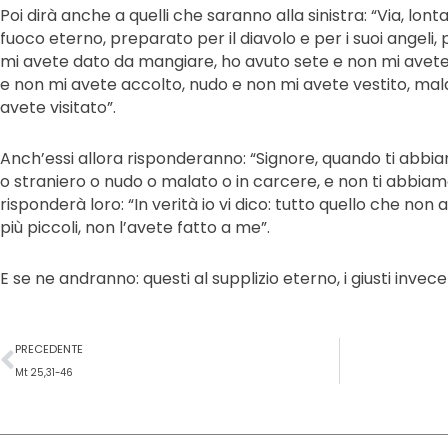
Poi dirà anche a quelli che saranno alla sinistra: “Via, lon
fuoco eterno, preparato per il diavolo e per i suoi angel
mi avete dato da mangiare, ho avuto sete e non mi avete
e non mi avete accolto, nudo e non mi avete vestito, mal
avete visitato”.
Anch’essi allora risponderanno: “Signore, quando ti abbi
o straniero o nudo o malato o in carcere, e non ti abbiamo 
risponderà loro: “In verità io vi dico: tutto quello che non 
più piccoli, non l’avete fatto a me”.
E se ne andranno: questi al supplizio eterno, i giusti invece
Precedente
PRECEDENTE
Mt 25,31-46