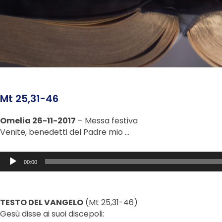
Mt 25,31-46
Omelia 26-11-2017
– Messa festiva
Venite, benedetti del Padre mio …
Audio
00:00
Player
TESTO DEL VANGELO
(Mt 25,31-46)
Gesù disse ai suoi discepoli: