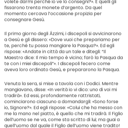
volete darmi perché io ve lo consegni?». E quelli gli
fissarono trenta monete d’argento. Da quel
momento cercava l’occasione propizia per
consegnare Gesù.
Il primo giorno degli Ázzimi, i discepoli si avvicinarono
a Gesù e gli dissero: «Dove vuoi che prepariamo per
te, perché tu possa mangiare la Pasqua?». Ed egli
rispose: «Andate in città da un tale e ditegli: “Il
Maestro dice: Il mio tempo è vicino; farò la Pasqua da
te con i miei discepoli”». I discepoli fecero come
aveva loro ordinato Gesù, e prepararono la Pasqua.
Venuta la sera, si mise a tavola con i Dodici. Mentre
mangiavano, disse: «In verità io vi dico: uno di voi mi
tradirà». Ed essi, profondamente rattristati,
cominciarono ciascuno a domandargli: «Sono forse
io, Signore?». Ed egli rispose: «Colui che ha messo con
me la mano nel piatto, è quello che mi tradirà. Il Figlio
dell’uomo se ne va, come sta scritto di lui; ma guai a
quell’uomo dal quale il Figlio dell’uomo viene tradito!