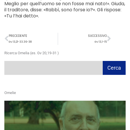
Meglio per quell’uomo se non fosse mai nato!». Giuda,
il traditore, disse: «Rabbì, sono forse io?». Gli rispose:
«Tu l’hai detto».
Precedente
Succ
PRECEDENTE
SUCCESSIVO
Gv 13,21-33.36-38
Gv 13,1-15
Ricerca Omelia (es. Gv 20,19-31 )
Cerca
Cerca
Omelie