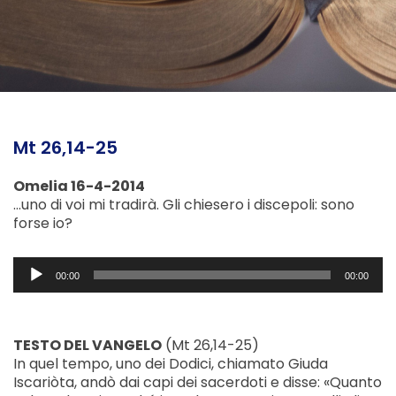
Mt 26,14-25
Omelia 16-4-2014
…uno di voi mi tradirà. Gli chiesero i discepoli: sono
forse io?
Audio
00:00
00:00
Player
TESTO DEL VANGELO
(Mt 26,14-25)
In quel tempo, uno dei Dodici, chiamato Giuda
Iscariòta, andò dai capi dei sacerdoti e disse: «Quanto