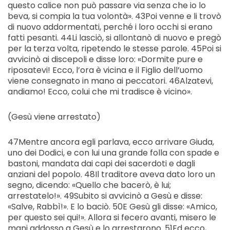
questo calice non può passare via senza che io lo
beva, si compia la tua volontà». 43Poi venne e li trovò
di nuovo addormentati, perché i loro occhi si erano
fatti pesanti. 44Li lasciò, si allontanò di nuovo e pregò
per la terza volta, ripetendo le stesse parole. 45Poi si
avvicinò ai discepoli e disse loro: «Dormite pure e
riposatevi! Ecco, l’ora è vicina e il Figlio dell’uomo
viene consegnato in mano ai peccatori. 46Alzatevi,
andiamo! Ecco, colui che mi tradisce è vicino».
(Gesù viene arrestato)
47Mentre ancora egli parlava, ecco arrivare Giuda,
uno dei Dodici, e con lui una grande folla con spade e
bastoni, mandata dai capi dei sacerdoti e dagli
anziani del popolo. 48Il traditore aveva dato loro un
segno, dicendo: «Quello che bacerò, è lui;
arrestatelo!». 49Subito si avvicinò a Gesù e disse:
«Salve, Rabbì!». E lo baciò. 50E Gesù gli disse: «Amico,
per questo sei qui!». Allora si fecero avanti, misero le
mani addosso a Gesù e lo arrestarono. 51Ed ecco,