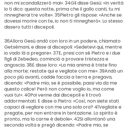
non mi scandalizzerò mai». 34Gli disse Gesù: «In verità
io ti dico: questa notte, prima che il gallo canti, tu mi
rinnegherai tre volte». 35Pietro gli rispose: «Anche se
dovessi morire con te, io non ti rinnegherò». Lo stesso
dissero tutti i discepoli.
36Allora Gesù andò con loro in un podere, chiamato
Getsèmani, e disse ai discepoli: «Sedetevi qui, mentre
io vado là a pregare». 37E, presi con sé Pietro e i due
figli di Zebedeo, cominciò a provare tristezza e
angoscia. 38E disse loro: «La mia anima è triste fino
alla morte; restate qui e vegliate con me». 39Andò un
poco più avanti, cadde faccia a terra e pregava,
dicendo: «Padre mio, se è possibile, passi via da me
questo calice! Però non come voglio io, ma come
vuoi tu!». 40Poi venne dai discepoli e li trovò
addormentati. E disse a Pietro: «Così, non siete stati
capaci di vegliare con me una sola ora? 41Vegliate e
pregate, per non entrare in tentazione. Lo spirito è
pronto, ma la carne è debole». 42Si allontanò una
seconda volta e pregò dicendo: «Padre mio, se