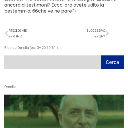
ancora di testimoni? Ecco, ora avete udito la
bestemmia; 66che ve ne pare?».
Precedente
Succ
PRECEDENTE
SUCCESSIVO
Gv 10,31-42
Gv 12,1-11
Ricerca Omelia (es. Gv 20,19-31 )
Cerca
Cerca
Omelie