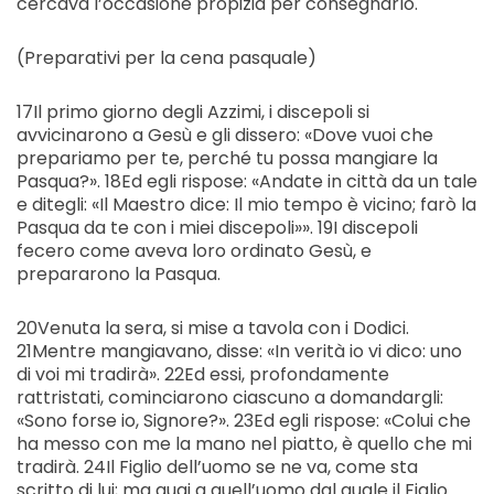
cercava l’occasione propizia per consegnarlo.
(Preparativi per la cena pasquale)
17Il primo giorno degli Azzimi, i discepoli si
avvicinarono a Gesù e gli dissero: «Dove vuoi che
prepariamo per te, perché tu possa mangiare la
Pasqua?». 18Ed egli rispose: «Andate in città da un tale
e ditegli: «Il Maestro dice: Il mio tempo è vicino; farò la
Pasqua da te con i miei discepoli»». 19I discepoli
fecero come aveva loro ordinato Gesù, e
prepararono la Pasqua.
20Venuta la sera, si mise a tavola con i Dodici.
21Mentre mangiavano, disse: «In verità io vi dico: uno
di voi mi tradirà». 22Ed essi, profondamente
rattristati, cominciarono ciascuno a domandargli:
«Sono forse io, Signore?». 23Ed egli rispose: «Colui che
ha messo con me la mano nel piatto, è quello che mi
tradirà. 24Il Figlio dell’uomo se ne va, come sta
scritto di lui; ma guai a quell’uomo dal quale il Figlio