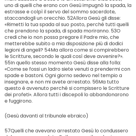
uno di quelli che erano con Gesù impugnò la spada, la
estrasse e colpì il servo del sommo sacerdote,
staccandogli un orecchio. 52Allora Gesù gli disse:
«Rimetti la tua spada al suo posto, perché tutti quelli
che prendono la spada, di spada moriranno. 53O
credi che io non possa pregare il Padre mio, che
metterebbe subito a mia disposizione più di dodici
legioni di angeli? 54Ma allora come si compirebbero
le Scritture, secondo le quali così deve avvenire?».
55In quello stesso momento Gesù disse alla folla:
«Come se fossi un ladro siete venuti a prendermi con
spade e bastoni. Ogni giorno sedevo nel tempio a
insegnare, e non mi avete arrestato. 56Ma tutto
questo è avvenuto perché si compissero le Scritture
dei profeti». Allora tutti i discepoli lo abbandonarono
e fuggirono.
(Gesù davanti al tribunale ebraico)
57Quelli che avevano arrestato Gesù lo condussero