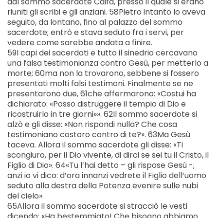
dal sommo sacerdote Caifa, presso il quale si erano
riuniti gli scribi e gli anziani. 58Pietro intanto lo aveva
seguito, da lontano, fino al palazzo del sommo
sacerdote; entrò e stava seduto fra i servi, per
vedere come sarebbe andata a finire.
59I capi dei sacerdoti e tutto il sinedrio cercavano
una falsa testimonianza contro Gesù, per metterlo a
morte; 60ma non la trovarono, sebbene si fossero
presentati molti falsi testimoni. Finalmente se ne
presentarono due, 61che affermarono: «Costui ha
dichiarato: «Posso distruggere il tempio di Dio e
ricostruirlo in tre giorni»». 62Il sommo sacerdote si
alzò e gli disse: «Non rispondi nulla? Che cosa
testimoniano costoro contro di te?». 63Ma Gesù
taceva. Allora il sommo sacerdote gli disse: «Ti
scongiuro, per il Dio vivente, di dirci se sei tu il Cristo, il
Figlio di Dio». 64«Tu l’hai detto – gli rispose Gesù -;
anzi io vi dico: d’ora innanzi vedrete il Figlio dell’uomo
seduto alla destra della Potenza evenire sulle nubi
del cielo».
65Allora il sommo sacerdote si stracciò le vesti
dicendo: «Ha bestemmiato! Che bisogno abbiamo