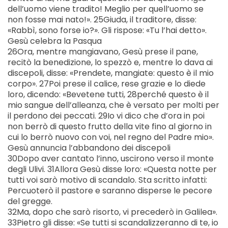
dell’uomo viene tradito! Meglio per quell’uomo se
non fosse mai nato!». 25Giuda, il traditore, disse:
«Rabbì, sono forse io?». Gli rispose: «Tu l’hai detto».
Gesù celebra la Pasqua
26Ora, mentre mangiavano, Gesù prese il pane,
recitò la benedizione, lo spezzò e, mentre lo dava ai
discepoli, disse: «Prendete, mangiate: questo è il mio
corpo». 27Poi prese il calice, rese grazie e lo diede
loro, dicendo: «Bevetene tutti, 28perché questo è il
mio sangue dell’alleanza, che è versato per molti per
il perdono dei peccati. 29Io vi dico che d’ora in poi
non berrò di questo frutto della vite fino al giorno in
cui lo berrò nuovo con voi, nel regno del Padre mio».
Gesù annuncia l’abbandono dei discepoli
30Dopo aver cantato l’inno, uscirono verso il monte
degli Ulivi. 31Allora Gesù disse loro: «Questa notte per
tutti voi sarò motivo di scandalo. Sta scritto infatti:
Percuoterò il pastore e saranno disperse le pecore
del gregge.
32Ma, dopo che sarò risorto, vi precederò in Galilea».
33Pietro gli disse: «Se tutti si scandalizzeranno di te, io