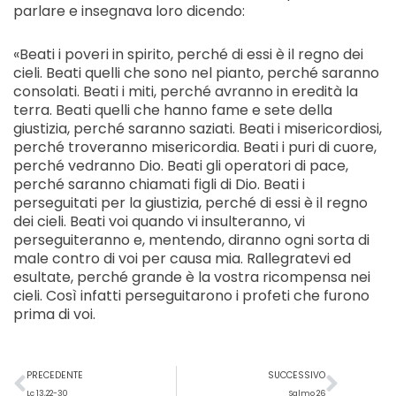
parlare e insegnava loro dicendo:
«Beati i poveri in spirito, perché di essi è il regno dei
cieli. Beati quelli che sono nel pianto, perché saranno
consolati. Beati i miti, perché avranno in eredità la
terra. Beati quelli che hanno fame e sete della
giustizia, perché saranno saziati. Beati i misericordiosi,
perché troveranno misericordia. Beati i puri di cuore,
perché vedranno Dio. Beati gli operatori di pace,
perché saranno chiamati figli di Dio. Beati i
perseguitati per la giustizia, perché di essi è il regno
dei cieli. Beati voi quando vi insulteranno, vi
perseguiteranno e, mentendo, diranno ogni sorta di
male contro di voi per causa mia. Rallegratevi ed
esultate, perché grande è la vostra ricompensa nei
cieli. Così infatti perseguitarono i profeti che furono
prima di voi.
Precedente
Succ
PRECEDENTE
SUCCESSIVO
Lc 13,22-30
Salmo 26