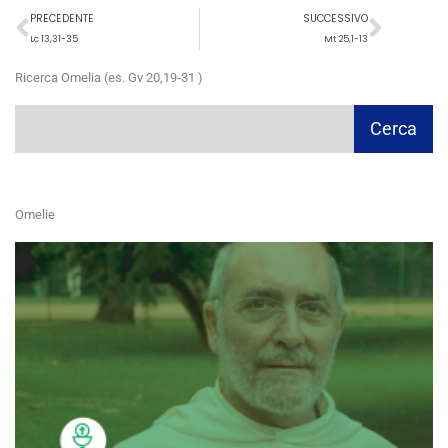
Precedente
Succ
PRECEDENTE
SUCCESSIVO
Lc 13,31-35
Mt 25,1-13
Ricerca Omelia (es. Gv 20,19-31 )
Cerca
Cerca
Omelie