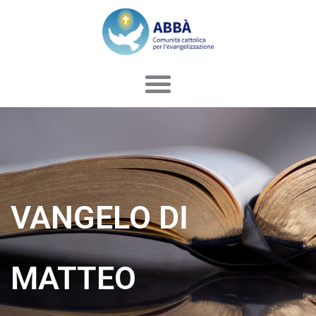
Vai
al
contenuto
VANGELO DI
MATTEO