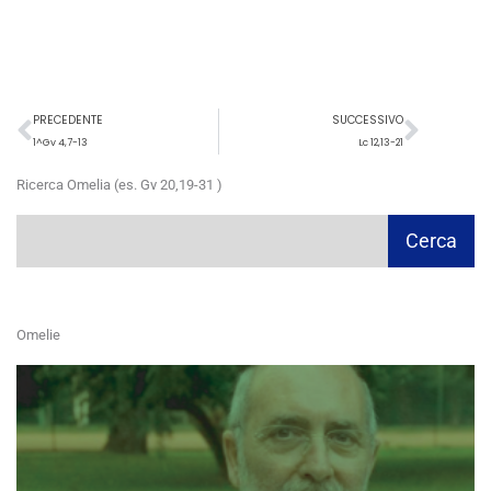
Precedente
Succ
PRECEDENTE
SUCCESSIVO
1^Gv 4,7-13
Lc 12,13-21
Ricerca Omelia (es. Gv 20,19-31 )
Cerca
Cerca
Omelie