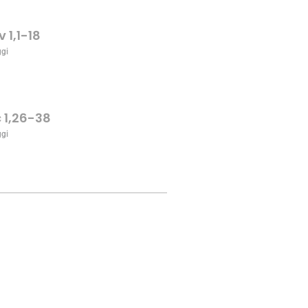
v 1,1-18
ggi
c 1,26-38
ggi