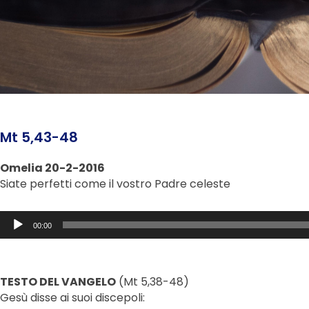
Mt 5,43-48
Omelia 20-2-2016
Siate perfetti come il vostro Padre celeste
Audio
00:00
Player
TESTO DEL VANGELO
(Mt 5,38-48)
Gesù disse ai suoi discepoli: