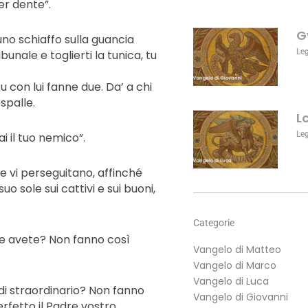
er dente”.
aumentare
o
G
diminuire
 uno schiaffo sulla guancia
il
Le
ibunale e toglierti la tunica, tu
volume.
 con lui fanne due. Da’ a chi
spalle.
L
Le
i il tuo nemico”.
he vi perseguitano, affinché
suo sole sui cattivi e sui buoni,
Categorie
ne avete? Non fanno così
Vangelo di Matteo
Vangelo di Marco
Vangelo di Luca
e di straordinario? Non fanno
Vangelo di Giovanni
rfetto il Padre vostro