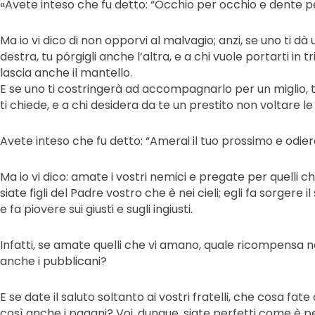
«Avete inteso che fu detto: “Occhio per occhio e dente p
Ma io vi dico di non opporvi al malvagio; anzi, se uno ti dà
destra, tu pórgigli anche l’altra, e a chi vuole portarti in tr
lascia anche il mantello.
E se uno ti costringerà ad accompagnarlo per un miglio, tu
ti chiede, e a chi desidera da te un prestito non voltare le 
Avete inteso che fu detto: “Amerai il tuo prossimo e odiera
Ma io vi dico: amate i vostri nemici e pregate per quelli c
siate figli del Padre vostro che è nei cieli; egli fa sorgere il 
e fa piovere sui giusti e sugli ingiusti.
Infatti, se amate quelli che vi amano, quale ricompensa 
anche i pubblicani?
E se date il saluto soltanto ai vostri fratelli, che cosa fat
così anche i pagani? Voi, dunque, siate perfetti come è pe