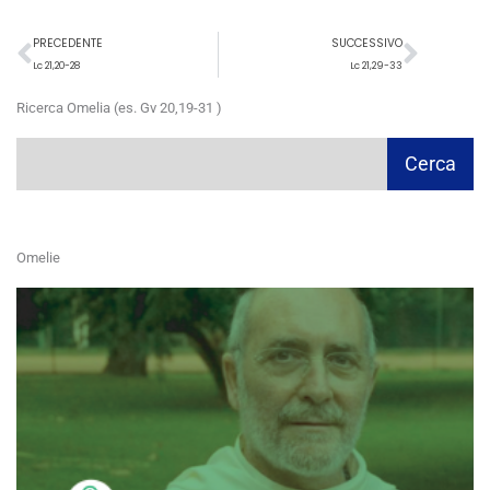
Precedente
Succ
PRECEDENTE
SUCCESSIVO
Lc 21,20-28
Lc 21,29-33
Ricerca Omelia (es. Gv 20,19-31 )
Cerca
Cerca
Omelie