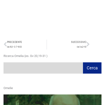
Precedente
Succ
PRECEDENTE
SUCCESSIVO
Os 10,1-3.7-8.12
Os 14,2-10
Ricerca Omelia (es. Gv 20,19-31 )
Cerca
Cerca
Omelie