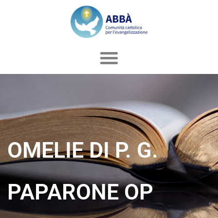
Vai
al
contenuto
OMELIE DI P. G.
PAPARONE OP