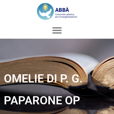
Vai
al
contenuto
OMELIE DI P. G.
PAPARONE OP