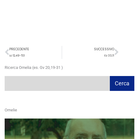
Precedente
Succ
PRECEDENTE
SUCCESSIVO
Lc 12,49-53
Ez 33,11
Ricerca Omelia (es. Gv 20,19-31 )
Cerca
Cerca
Omelie