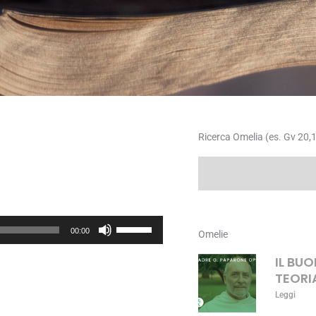
Ricerca Omelia (es. Gv 20,1
Cerca
Usa
00:00
Omelie
i
tasti
IL BU
freccia
TEORI
su/giù
Leggi
per