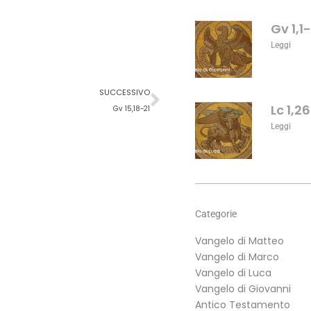
aumentare
o
Gv 1,1
diminuire
Leggi
il
volume.
Successivo
SUCCESSIVO
Lc 1,2
Gv 15,18-21
Leggi
Categorie
Vangelo di Matteo
Vangelo di Marco
Vangelo di Luca
Vangelo di Giovanni
Antico Testamento