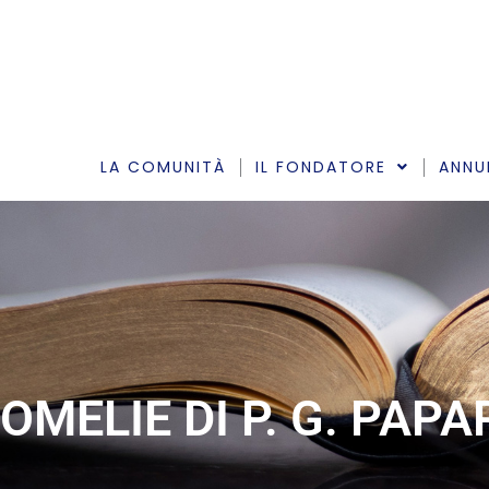
Vai
al
contenuto
LA COMUNITÀ
IL FONDATORE
ANNU
OMELIE DI P. G. PAP