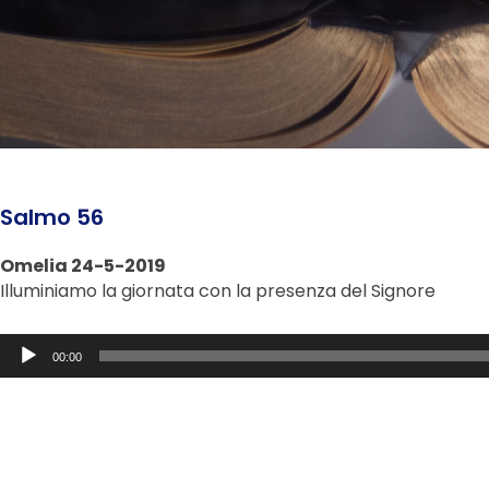
Salmo 56
Omelia 24-5-2019
Illuminiamo la giornata con la presenza del Signore
Audio
00:00
Player