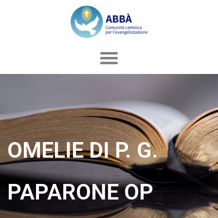
Vai
al
contenuto
OMELIE DI P. G.
PAPARONE OP