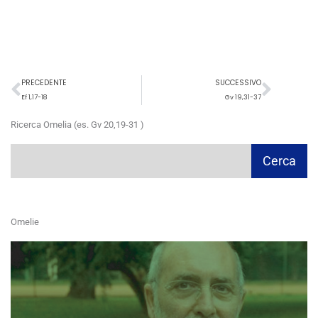
Precedente
Succ
PRECEDENTE
SUCCESSIVO
Ef 1,17-18
Gv 19,31-37
Ricerca Omelia (es. Gv 20,19-31 )
Cerca
Cerca
Omelie