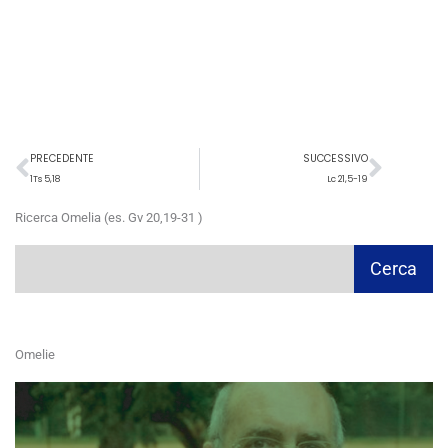
Precedente
Succ
PRECEDENTE
SUCCESSIVO
1Ts 5,18
Lc 21,5-19
Ricerca Omelia (es. Gv 20,19-31 )
Cerca
Cerca
Omelie