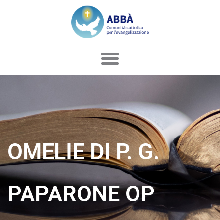
Vai
al
contenuto
OMELIE DI P. G.
PAPARONE OP