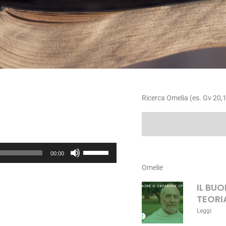
Ricerca Omelia (es. Gv 20,1
Cerca
Usa
00:00
i
Omelie
tasti
freccia
IL BU
su/giù
TEORI
per
Leggi
aumentare