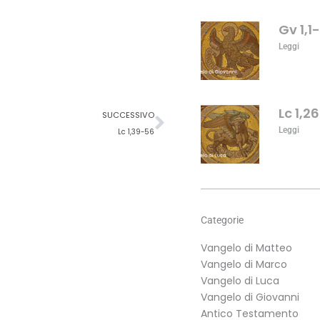
o
diminuire
Gv 1,1
il
Leggi
volume.
Successivo
Lc 1,2
SUCCESSIVO
Leggi
Lc 1,39-56
Categorie
Vangelo di Matteo
Vangelo di Marco
Vangelo di Luca
Vangelo di Giovanni
Antico Testamento