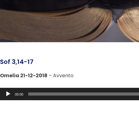
Sof 3,14-17
Omelia 21-12-2018
– Avvento
Audio
00:00
Player