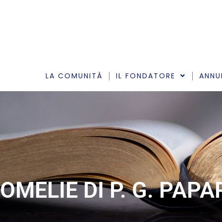
Vai
al
contenuto
LA COMUNITÀ
IL FONDATORE
ANNU
OMELIE DI P. G. PAP