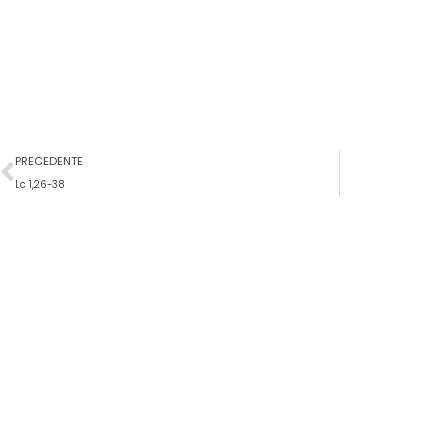
Precedente
PRECEDENTE
Lc 1,26-38