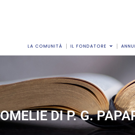
Vai
al
contenuto
LA COMUNITÀ
IL FONDATORE
ANNU
OMELIE DI P. G. PAP