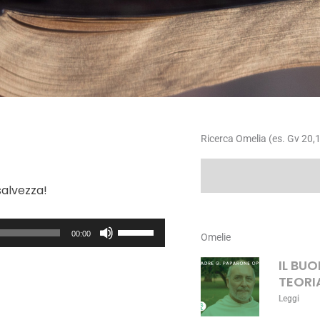
Ricerca Omelia (es. Gv 20,1
Cerca
salvezza!
Usa
00:00
Omelie
i
tasti
IL BU
freccia
TEORI
su/giù
Leggi
per