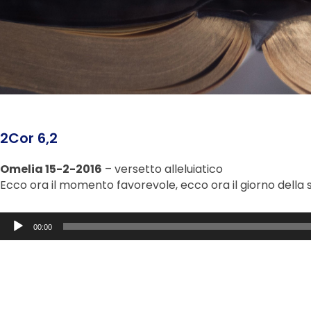
2Cor 6,2
Omelia 15-2-2016
– versetto alleluiatico
Ecco ora il momento favorevole, ecco ora il giorno della 
Audio
00:00
Player