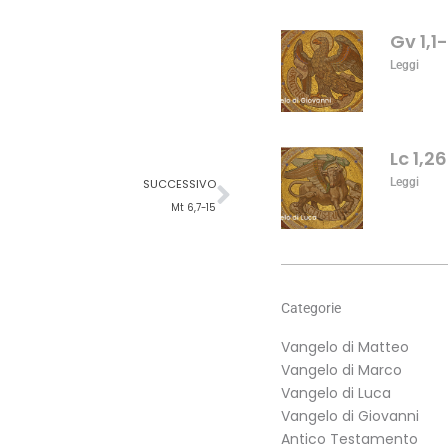
aumentare
o
Gv 1,1
diminuire
Leggi
il
volume.
Lc 1,2
Successivo
Leggi
SUCCESSIVO
Mt 6,7-15
Categorie
Vangelo di Matteo
Vangelo di Marco
Vangelo di Luca
Vangelo di Giovanni
Antico Testamento