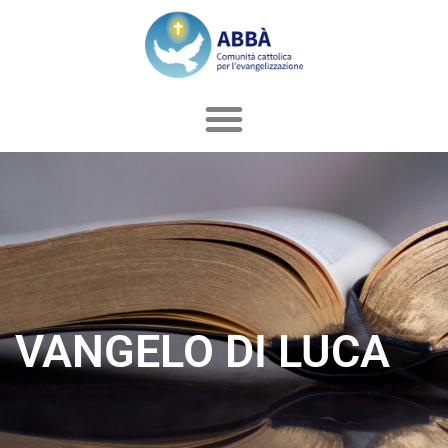
Vai
al
contenuto
VANGELO DI LUCA