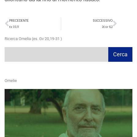
Precedente
Succ
PRECEDENTE
SUCCESSIVO
Ez 33,11
2Cor 6,2
Ricerca Omelia (es. Gv 20,19-31 )
Cerca
Cerca
Omelie