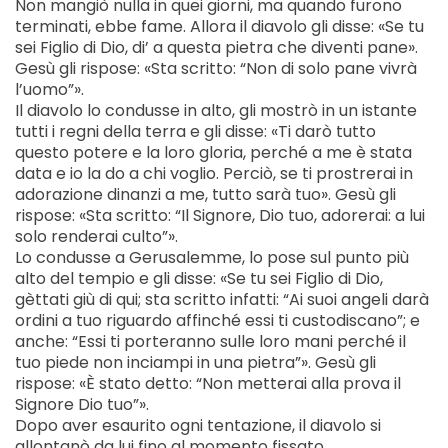
Non mangiò nulla in quei giorni, ma quando furono
terminati, ebbe fame. Allora il diavolo gli disse: «Se tu
sei Figlio di Dio, di’ a questa pietra che diventi pane».
Gesù gli rispose: «Sta scritto: “Non di solo pane vivrà
l’uomo”».
Il diavolo lo condusse in alto, gli mostrò in un istante
tutti i regni della terra e gli disse: «Ti darò tutto
questo potere e la loro gloria, perché a me è stata
data e io la do a chi voglio. Perciò, se ti prostrerai in
adorazione dinanzi a me, tutto sarà tuo». Gesù gli
rispose: «Sta scritto: “Il Signore, Dio tuo, adorerai: a lui
solo renderai culto”».
Lo condusse a Gerusalemme, lo pose sul punto più
alto del tempio e gli disse: «Se tu sei Figlio di Dio,
gèttati giù di qui; sta scritto infatti: “Ai suoi angeli darà
ordini a tuo riguardo affinché essi ti custodiscano”; e
anche: “Essi ti porteranno sulle loro mani perché il
tuo piede non inciampi in una pietra”». Gesù gli
rispose: «È stato detto: “Non metterai alla prova il
Signore Dio tuo”».
Dopo aver esaurito ogni tentazione, il diavolo si
allontanò da lui fino al momento fissato.