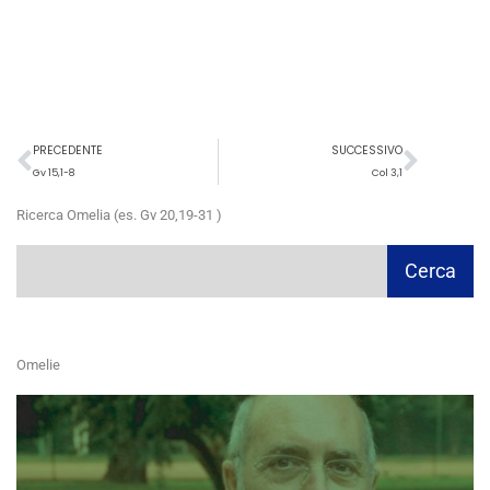
Precedente
Succ
PRECEDENTE
SUCCESSIVO
Gv 15,1-8
Col 3,1
Ricerca Omelia (es. Gv 20,19-31 )
Cerca
Cerca
Omelie