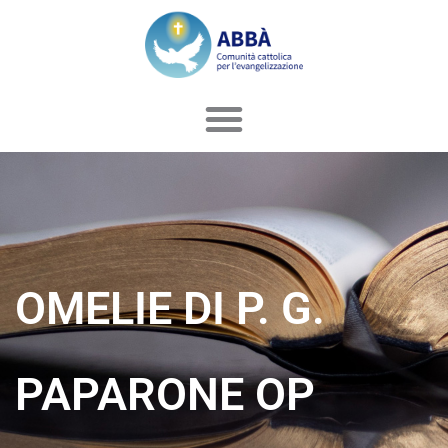
Vai
al
contenuto
OMELIE DI P. G.
PAPARONE OP