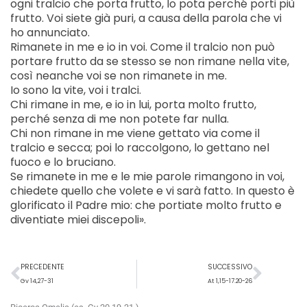
ogni tralcio che porta frutto, lo pota perché porti più
frutto. Voi siete già puri, a causa della parola che vi
ho annunciato.
Rimanete in me e io in voi. Come il tralcio non può
portare frutto da se stesso se non rimane nella vite,
così neanche voi se non rimanete in me.
Io sono la vite, voi i tralci.
Chi rimane in me, e io in lui, porta molto frutto,
perché senza di me non potete far nulla.
Chi non rimane in me viene gettato via come il
tralcio e secca; poi lo raccolgono, lo gettano nel
fuoco e lo bruciano.
Se rimanete in me e le mie parole rimangono in voi,
chiedete quello che volete e vi sarà fatto. In questo è
glorificato il Padre mio: che portiate molto frutto e
diventiate miei discepoli».
Precedente
Succ
PRECEDENTE
SUCCESSIVO
Gv 14,27-31
At 1,15-17.20-26