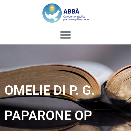
Vai
al
contenuto
OMELIE DI P. G.
PAPARONE OP