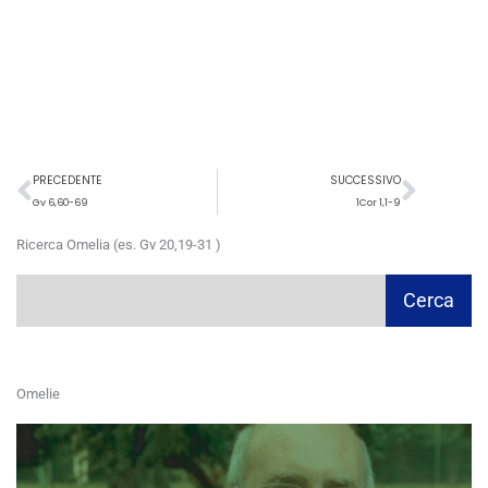
Precedente
Succ
PRECEDENTE
SUCCESSIVO
Gv 6,60-69
1Cor 1,1-9
Ricerca Omelia (es. Gv 20,19-31 )
Cerca
Cerca
Omelie