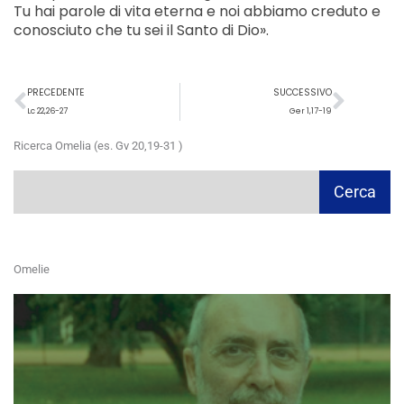
Tu hai parole di vita eterna e noi abbiamo creduto e
conosciuto che tu sei il Santo di Dio».
Precedente
Succ
PRECEDENTE
SUCCESSIVO
Lc 22,26-27
Ger 1,17-19
Ricerca Omelia (es. Gv 20,19-31 )
Cerca
Cerca
Omelie