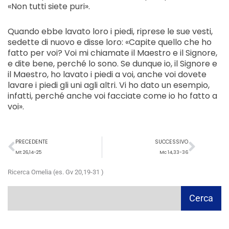
«Non tutti siete puri».
Quando ebbe lavato loro i piedi, riprese le sue vesti,
sedette di nuovo e disse loro: «Capite quello che ho
fatto per voi? Voi mi chiamate il Maestro e il Signore,
e dite bene, perché lo sono. Se dunque io, il Signore e
il Maestro, ho lavato i piedi a voi, anche voi dovete
lavare i piedi gli uni agli altri. Vi ho dato un esempio,
infatti, perché anche voi facciate come io ho fatto a
voi».
Precedente
Succ
PRECEDENTE
SUCCESSIVO
Mt 26,14-25
Mc 14,33-36
Ricerca Omelia (es. Gv 20,19-31 )
Cerca
Cerca