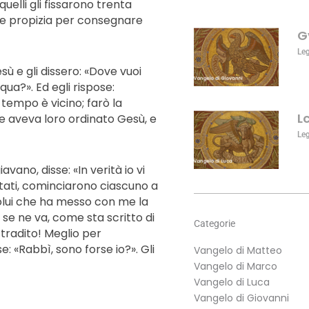
uelli gli fissarono trenta
aumentare
e propizia per consegnare
o
G
diminuire
il
Le
volume.
esù e gli dissero: «Dove vuoi
a?». Ed egli rispose:
o tempo è vicino; farò la
L
me aveva loro ordinato Gesù, e
Le
vano, disse: «In verità io vi
istati, cominciarono ciascuno a
Colui che ha messo con me la
o se ne va, come sta scritto di
Categorie
e tradito! Meglio per
e: «Rabbì, sono forse io?». Gli
Vangelo di Matteo
Vangelo di Marco
Vangelo di Luca
Vangelo di Giovanni