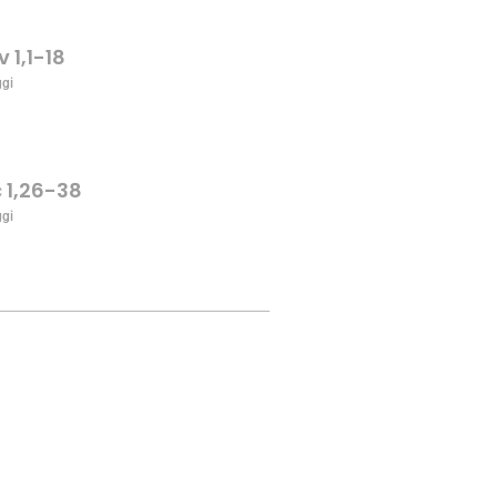
v 1,1-18
ggi
c 1,26-38
ggi