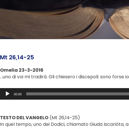
Mt 26,14-25
Omelia 23-3-2016
…uno di voi mi tradirà. Gli chiesero i discepoli: sono forse i
Audio
00:00
Player
TESTO DEL VANGELO
(Mt 26,14-25)
In quel tempo, uno dei Dodici, chiamato Giuda Iscariòta, a