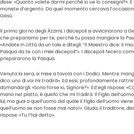
disse: «Quanto volete darmi perché io ve lo consegni?». E q
monete d’argento. Da quel momento cercava l’occasion
Gesù.
Il primo giorno degli Ázzimi, i discepoli si avvicinarono a G
che prepariamo per te, perché tu possa mangiare la Pasqu
«Andate in città da un tale e ditegli: “Il Maestro dice: Il mi
Pasqua da te con i miei discepoli”». I discepoli fecero co
prepararono la Pasqua.
Venuta la sera, si mise a tavola con i Dodici. Mentre mangia
dico: uno di voi mi tradirà». Ed essi, profondamente rattr
domandargli: «Sono forse io, Signore?». Ed egli rispose: «
mano nel piatto, è quello che mi tradirà. Il Figlio dell’uom
lui; ma guai a quell’uomo dal quale il Figlio dell’uomo vien
quell’uomo se non fosse mai nato!». Giuda, il traditore, diss
rispose: «Tu l’hai detto».