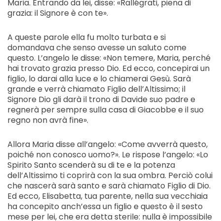
Maria. Entrando da lei, disse: «Rallégrati, piena di
grazia: il Signore è con te».
A queste parole ella fu molto turbata e si
domandava che senso avesse un saluto come
questo. L’angelo le disse: «Non temere, Maria, perché
hai trovato grazia presso Dio. Ed ecco, concepirai un
figlio, lo darai alla luce e lo chiamerai Gesù. Sarà
grande e verrà chiamato Figlio dell’Altissimo; il
Signore Dio gli darà il trono di Davide suo padre e
regnerà per sempre sulla casa di Giacobbe e il suo
regno non avrà fine».
Allora Maria disse all’angelo: «Come avverrà questo,
poiché non conosco uomo?». Le rispose l’angelo: «Lo
Spirito Santo scenderà su di te e la potenza
dell’Altissimo ti coprirà con la sua ombra. Perciò colui
che nascerà sarà santo e sarà chiamato Figlio di Dio.
Ed ecco, Elisabetta, tua parente, nella sua vecchiaia
ha concepito anch’essa un figlio e questo è il sesto
mese per lei, che era detta sterile: nulla è impossibile