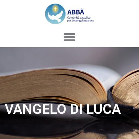
Vai
al
contenuto
VANGELO DI LUCA