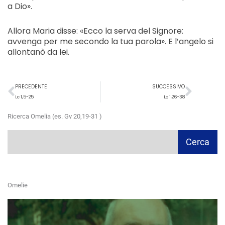
a Dio».
Allora Maria disse: «Ecco la serva del Signore:
avvenga per me secondo la tua parola». E l’angelo si
allontanò da lei.
Precedente
Succ
PRECEDENTE
SUCCESSIVO
Lc 1,5-25
Lc 1,26-38
Ricerca Omelia (es. Gv 20,19-31 )
Cerca
Cerca
Omelie