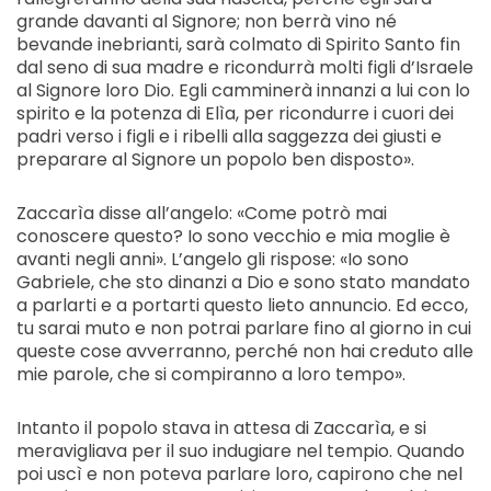
grande davanti al Signore; non berrà vino né
bevande inebrianti, sarà colmato di Spirito Santo fin
dal seno di sua madre e ricondurrà molti figli d’Israele
al Signore loro Dio. Egli camminerà innanzi a lui con lo
spirito e la potenza di Elìa, per ricondurre i cuori dei
padri verso i figli e i ribelli alla saggezza dei giusti e
preparare al Signore un popolo ben disposto».
Zaccarìa disse all’angelo: «Come potrò mai
conoscere questo? Io sono vecchio e mia moglie è
avanti negli anni». L’angelo gli rispose: «Io sono
Gabriele, che sto dinanzi a Dio e sono stato mandato
a parlarti e a portarti questo lieto annuncio. Ed ecco,
tu sarai muto e non potrai parlare fino al giorno in cui
queste cose avverranno, perché non hai creduto alle
mie parole, che si compiranno a loro tempo».
Intanto il popolo stava in attesa di Zaccarìa, e si
meravigliava per il suo indugiare nel tempio. Quando
poi uscì e non poteva parlare loro, capirono che nel