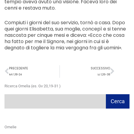
tempio aveva avuto una visione. Faceva loro dei
cenni e restava muto.
Compiuti i giorni del suo servizio, tornò a casa. Dopo
quei giorni Elisabetta, sua moglie, concepì e si tenne
nascosta per cinque mesi e diceva: «Ecco che cosa
ha fatto per me il Signore, nei giorni in cui si è
degnato di togliere la mia vergogna fra gli uomini».
Precedente
Succ
PRECEDENTE
SUCCESSIVO
Mt 1,18-24
Lc 1,26-38
Ricerca Omelia (es. Gv 20,19-31 )
Cerca
Cerca
Omelie