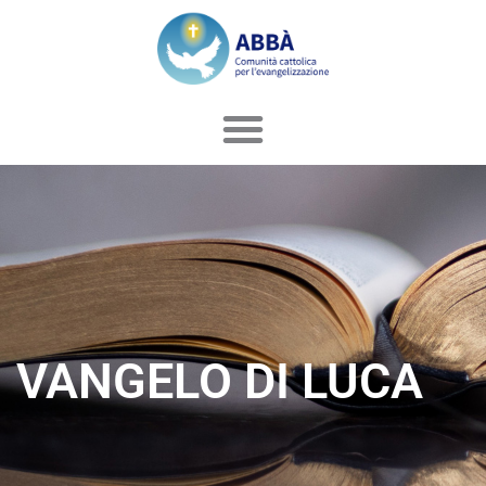
Vai
al
contenuto
VANGELO DI LUCA