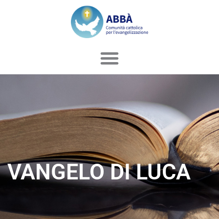
Vai
al
contenuto
VANGELO DI LUCA