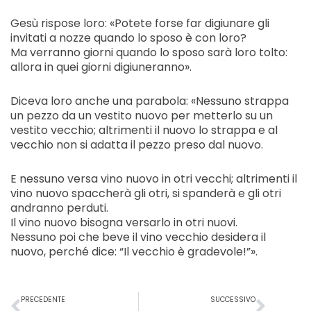
Gesù rispose loro: «Potete forse far digiunare gli
invitati a nozze quando lo sposo è con loro?
Ma verranno giorni quando lo sposo sarà loro tolto:
allora in quei giorni digiuneranno».
Diceva loro anche una parabola: «Nessuno strappa
un pezzo da un vestito nuovo per metterlo su un
vestito vecchio; altrimenti il nuovo lo strappa e al
vecchio non si adatta il pezzo preso dal nuovo.
E nessuno versa vino nuovo in otri vecchi; altrimenti il
vino nuovo spaccherà gli otri, si spanderà e gli otri
andranno perduti.
Il vino nuovo bisogna versarlo in otri nuovi.
Nessuno poi che beve il vino vecchio desidera il
nuovo, perché dice: “Il vecchio è gradevole!”».
Precedente
Succ
PRECEDENTE
SUCCESSIVO