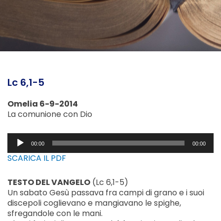
Lc 6,1-5
Omelia 6-9-2014
La comunione con Dio
Audio
00:00
00:00
Player
SCARICA IL PDF
TESTO DEL VANGELO
(Lc 6,1-5)
Un sabato Gesù passava fra campi di grano e i suoi
discepoli coglievano e mangiavano le spighe,
sfregandole con le mani.