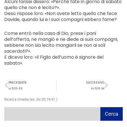
Alcuni farisei dissero: «Perché fate in giorno di sabato
quello che non è lecito?».
Gesù rispose loro: «Non avete letto quello che fece
Davide, quando lui e i suoi compagni ebbero fame?
Come entrò nella casa di Dio, prese i pani
dell’offerta, ne mangiò e ne diede ai suoi compagni,
sebbene non sia lecito mangiarli se non ai soli
sacerdoti?».
E diceva loro: «Il Figlio dell’uomo è signore del
sabato».
Precedente
Succ
PRECEDENTE
SUCCESSIVO
Lc 5,33-39
Gv 5,19-24
Ricerca Omelia (es. Gv 20,19-31 )
Cerca
Cerca