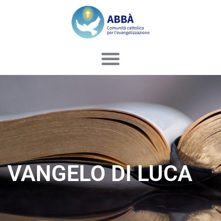
Vai
al
contenuto
VANGELO DI LUCA