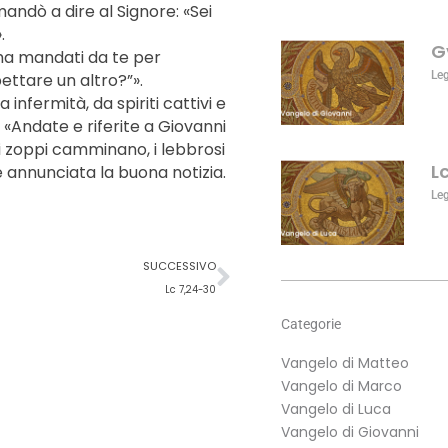
aumentare
mandò a dire al Signore: «Sei
o
.
G
diminuire
i ha mandati da te per
il
Le
ettare un altro?”».
volume.
nfermità, da spiriti cattivi e
: «Andate e riferite a Giovanni
gli zoppi camminano, i lebbrosi
L
i è annunciata la buona notizia.
Le
Successivo
SUCCESSIVO
Lc 7,24-30
Categorie
Vangelo di Matteo
Vangelo di Marco
Vangelo di Luca
Vangelo di Giovanni