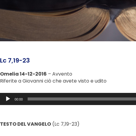
Lc 7,19-23
Omelia 14-12-2016
– Avvento
Riferite a Giovanni ciò che avete visto e udito
Audio
00:00
Player
TESTO DEL VANGELO
(Lc 7,19-23)