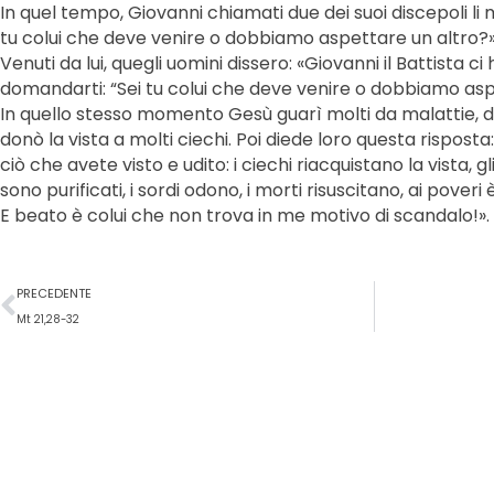
In quel tempo, Giovanni chiamati due dei suoi discepoli li 
tu colui che deve venire o dobbiamo aspettare un altro?»
Venuti da lui, quegli uomini dissero: «Giovanni il Battista c
domandarti: “Sei tu colui che deve venire o dobbiamo asp
In quello stesso momento Gesù guarì molti da malattie, da i
donò la vista a molti ciechi. Poi diede loro questa risposta
ciò che avete visto e udito: i ciechi riacquistano la vista, 
sono purificati, i sordi odono, i morti risuscitano, ai pover
E beato è colui che non trova in me motivo di scandalo!».
Precedente
PRECEDENTE
Mt 21,28-32