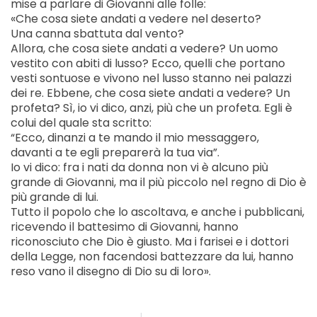
mise a parlare di Giovanni alle folle:
«Che cosa siete andati a vedere nel deserto?
Una canna sbattuta dal vento?
Allora, che cosa siete andati a vedere? Un uomo
vestito con abiti di lusso? Ecco, quelli che portano
vesti sontuose e vivono nel lusso stanno nei palazzi
dei re. Ebbene, che cosa siete andati a vedere? Un
profeta? Sì, io vi dico, anzi, più che un profeta. Egli è
colui del quale sta scritto:
“Ecco, dinanzi a te mando il mio messaggero,
davanti a te egli preparerà la tua via”.
Io vi dico: fra i nati da donna non vi è alcuno più
grande di Giovanni, ma il più piccolo nel regno di Dio è
più grande di lui.
Tutto il popolo che lo ascoltava, e anche i pubblicani,
ricevendo il battesimo di Giovanni, hanno
riconosciuto che Dio è giusto. Ma i farisei e i dottori
della Legge, non facendosi battezzare da lui, hanno
reso vano il disegno di Dio su di loro».