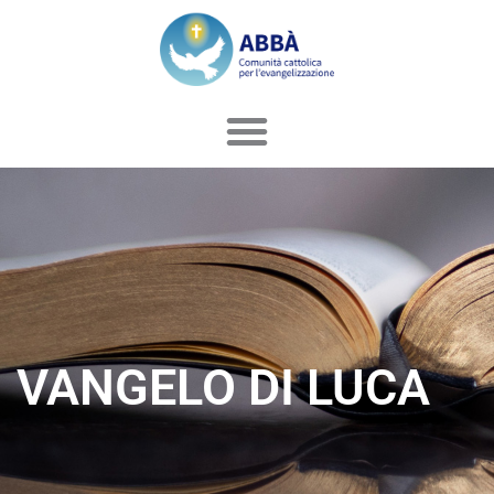
Vai
al
contenuto
VANGELO DI LUCA