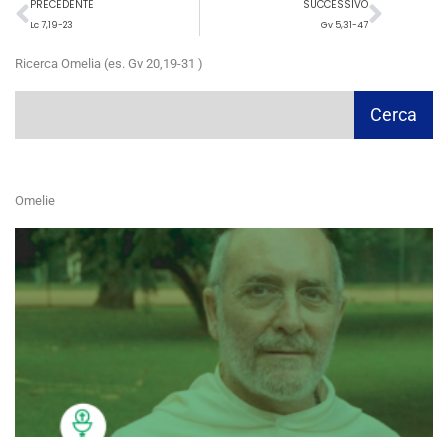
Precedente
Succ
PRECEDENTE
SUCCESSIVO
Lc 7,19-23
Gv 5,31-47
Ricerca Omelia (es. Gv 20,19-31 )
Cerca
Cerca
Omelie