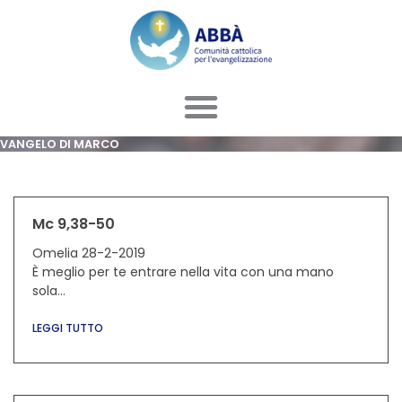
Vai
al
contenuto
VANGELO DI MARCO
Pagina
Pagina
Pagina
Pagina
Pagina
Mc 9,38-50
Omelia 28-2-2019
È meglio per te entrare nella vita con una mano
sola…
LEGGI TUTTO